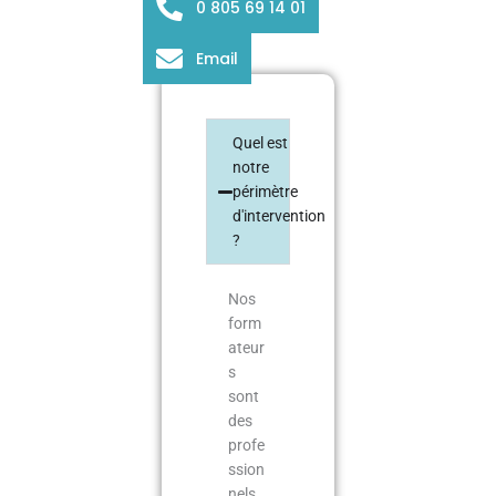
0 805 69 14 01
Email
Quel est
notre
périmètre
d'intervention
?
Nos
form
ateur
s
sont
des
profe
ssion
nels