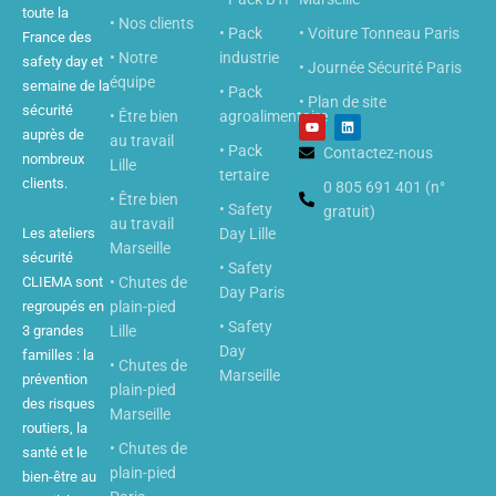
toute la
• Nos clients
• Pack
• Voiture Tonneau Paris
France des
• Notre
industrie
safety day et
• Journée Sécurité Paris
équipe
semaine de la
• Pack
• Plan de site
sécurité
• Être bien
agroalimentaire
Y
L
o
i
auprès de
au travail
u
n
• Pack
Contactez-nous
nombreux
t
k
Lille
u
e
tertaire
clients.
b
0 805 691 401 (n°
d
• Être bien
e
i
• Safety
gratuit)
n
au travail
Les ateliers
Day Lille
Marseille
sécurité
• Safety
CLIEMA sont
• Chutes de
Day Paris
regroupés en
plain-pied
• Safety
3 grandes
Lille
Day
familles : la
• Chutes de
Marseille
prévention
plain-pied
des risques
Marseille
routiers, la
• Chutes de
santé et le
plain-pied
bien-être au