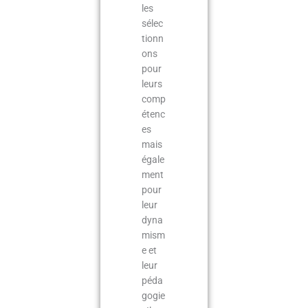
les
sélec
tionn
ons
pour
leurs
comp
étenc
es
mais
égale
ment
pour
leur
dyna
mism
e et
leur
péda
gogie