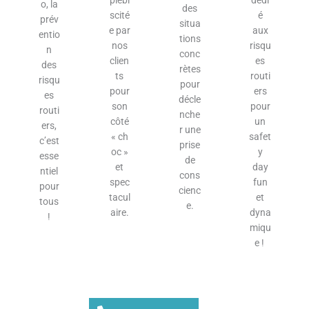
plébi
dédi
o, la
des
scité
é
prév
situa
e par
aux
entio
tions
nos
risqu
n
conc
clien
es
des
rètes
ts
routi
risqu
pour
pour
ers
es
décle
son
pour
routi
nche
côté
un
ers,
r une
« ch
safet
c’est
prise
oc »
y
esse
de
et
day
ntiel
cons
spec
fun
pour
cienc
tacul
et
tous
e.
aire.
dyna
!
miqu
e !