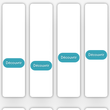
Gérer la
Réveil
fatigue
musculair
Gestion
due aux
Nutrition
e et
du stress
horaires
articulaire
décalés
Découvrir
Découvrir
Découvrir
Découvrir