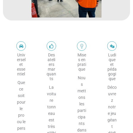
Univ
Des
Mise
Ludi
ersel
ateli
s en
que
et
ers
prati
et
esse
mar
que
péda
ntiel
quan
gogi
Nou
ts
que
Que
s
La
Déco
ce
mett
voitu
uvre
soit
ons
re
z
pour
les
tonn
notr
le
parti
eau
e jeu
pro
cipa
est
géan
ou le
nts
très
t
pers
dans