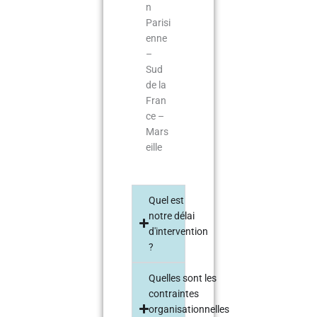
n
Parisi
enne
–
Sud
de la
Fran
ce –
Mars
eille
Quel est
notre délai
d'intervention
?
Quelles sont les
contraintes
organisationnelles