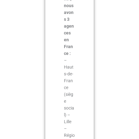
nous
avon
s 3
agen
ces
en
Fran
ce :
–
Haut
s-de-
Fran
ce
(sièg
e
socia
l) –
Lille
–
Régio