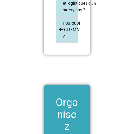
et logistiques d'un
safety day ?
Pourquoi
"CLIEMA"
?
Orga
nise
z