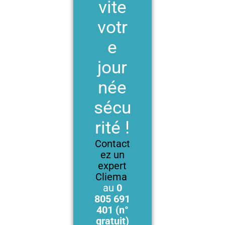
vite
votr
e
jour
née
sécu
rité !
Contact
ez un
expert
Cliema
au
0
805 691
401 (n°
gratuit)