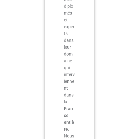
diplô
més
et
exper
ts
dans
leur
dom
aine
qui
interv
ienne
nt
dans
la
Fran
ce
entiè
re
.
Nous