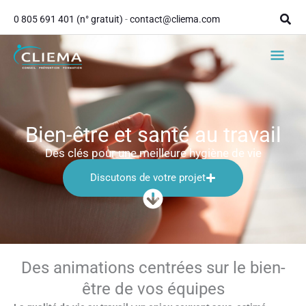
contenu
Aller
principal
Rech
0 805 691 401 (n° gratuit)
-
contact@cliema.com
au
contenu
Men
princ
Bien-être et santé au travail
Des clés pour une meilleure hygiène de vie
Discutons de votre projet
Des animations centrées sur le bien-
être de vos équipes