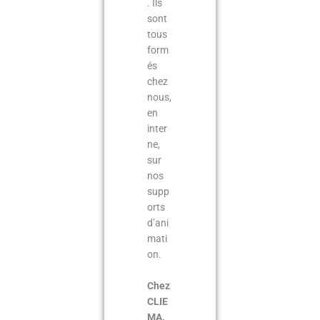
. Ils
sont
tous
form
és
chez
nous,
en
inter
ne,
sur
nos
supp
orts
d’ani
mati
on.
Chez
CLIE
MA,