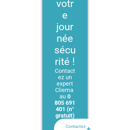
votr
e
jour
née
sécu
rité !
Contact
ez un
expert
Cliema
au
0
805 691
401 (n°
gratuit)
Contactez-