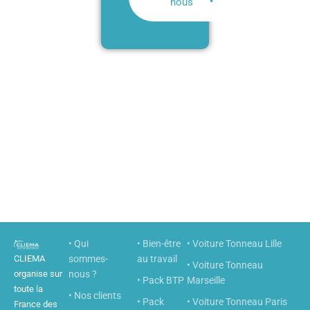
nous
• Qui
• Bien-être
• Voiture Tonneau Lille
CLIEMA
sommes-
au travail
• Voiture Tonneau
organise sur
nous ?
• Pack BTP
Marseille
toute la
• Nos clients
• Pack
• Voiture Tonneau Paris
France des