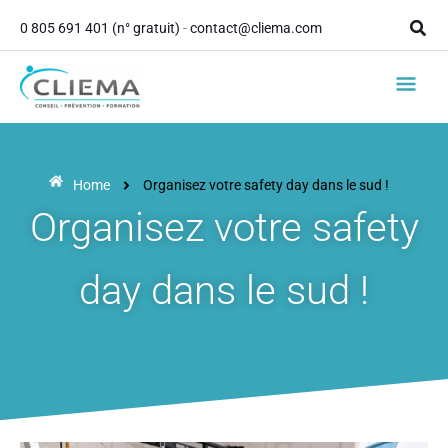
contenu
Aller
principal
Rech
0 805 691 401 (n° gratuit)
-
contact@cliema.com
au
contenu
Men
princ
Home
Organisez votre safety day dans le sud !
Organisez votre safety
day dans le sud !