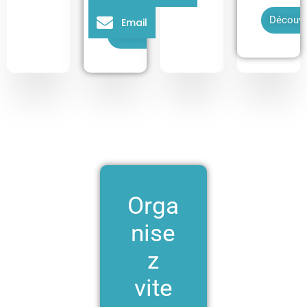
s
Découvr
Email
Découvrir
Orga
nise
z
vite