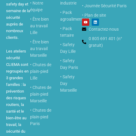
• Notre
industrie
safety day et
• Journée Sécurité Paris
équipe
semaine de la
• Pack
• Plan de site
sécurité
• Être bien
agroalimentaire
Y
L
o
i
auprès de
au travail
u
n
• Pack
Contactez-nous
nombreux
t
k
Lille
u
e
tertaire
clients.
b
0 805 691 401 (n°
d
• Être bien
e
i
• Safety
gratuit)
n
au travail
Les ateliers
Day Lille
Marseille
sécurité
• Safety
CLIEMA sont
• Chutes de
Day Paris
regroupés en
plain-pied
• Safety
3 grandes
Lille
Day
familles : la
• Chutes de
Marseille
prévention
plain-pied
des risques
Marseille
routiers, la
• Chutes de
santé et le
plain-pied
bien-être au
Paris
travail, la
sécurité du