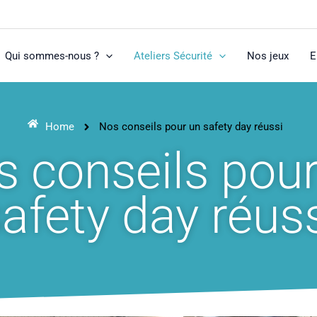
Qui sommes-nous ?
Ateliers Sécurité
Nos jeux
E
Home
Nos conseils pour un safety day réussi
 conseils pou
afety day réus