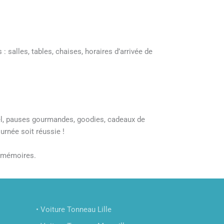
: salles, tables, chaises, horaires d’arrivée de
el, pauses gourmandes, goodies, cadeaux de
urnée soit réussie !
s mémoires.
• Voiture Tonneau Lille