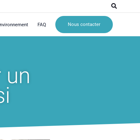
Recherche
Nous contacter
nvironnement
FAQ
r un
si