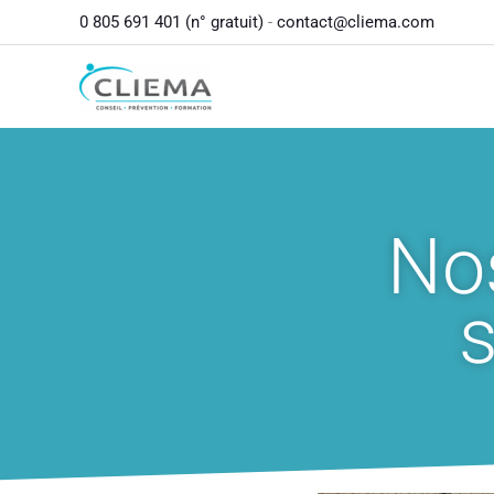
contenu
Aller
0 805 691 401 (n° gratuit)
-
contact@cliema.com
principal
au
contenu
Nos
s