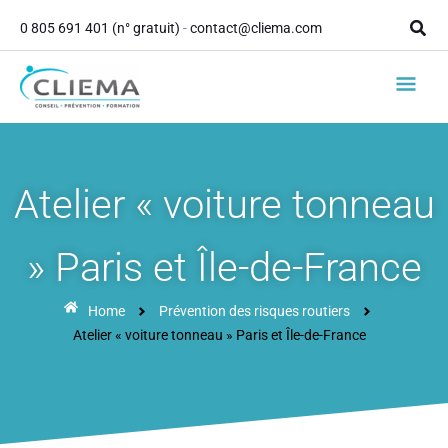
contenu
Aller
principal
Rech
0 805 691 401 (n° gratuit)
-
contact@cliema.com
au
contenu
Men
princ
Atelier « voiture tonneau
» Paris et Île-de-France
Home
Prévention des risques routiers
Atelier « voiture tonneau » Paris et Île-de-France