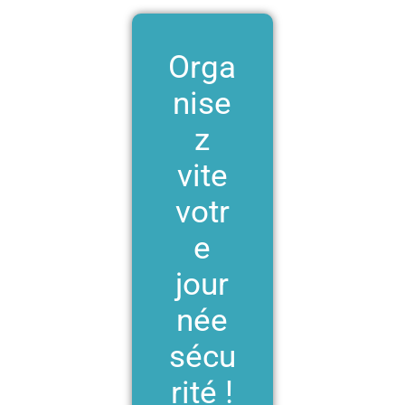
Orga
nise
z
vite
votr
e
jour
née
sécu
rité !