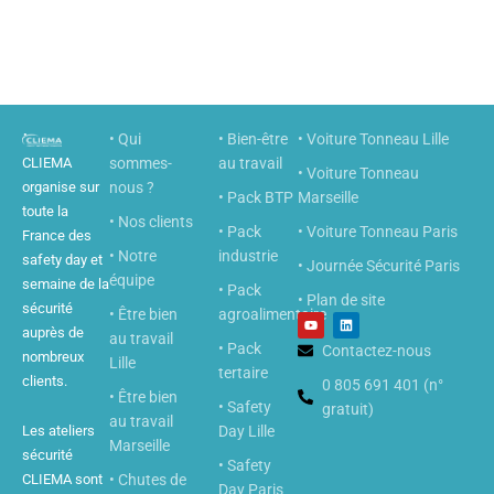
• Qui
• Bien-être
• Voiture Tonneau Lille
CLIEMA
sommes-
au travail
• Voiture Tonneau
organise sur
nous ?
• Pack BTP
Marseille
toute la
• Nos clients
• Pack
• Voiture Tonneau Paris
France des
• Notre
industrie
safety day et
• Journée Sécurité Paris
équipe
semaine de la
• Pack
• Plan de site
sécurité
• Être bien
agroalimentaire
Y
L
o
i
auprès de
au travail
u
n
• Pack
Contactez-nous
nombreux
t
k
Lille
u
e
tertaire
clients.
b
0 805 691 401 (n°
d
• Être bien
e
i
• Safety
gratuit)
n
au travail
Les ateliers
Day Lille
Marseille
sécurité
• Safety
CLIEMA sont
• Chutes de
Day Paris