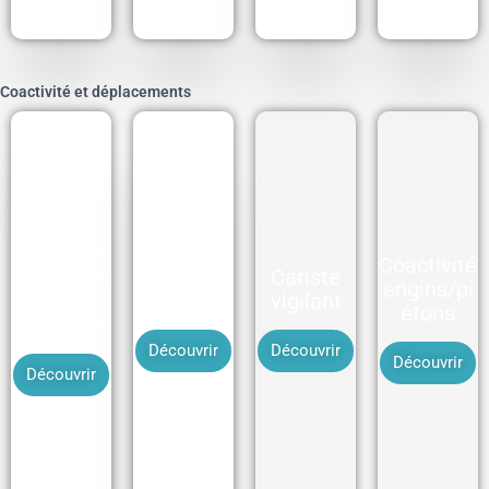
Coactivité et déplacements
Chutes de
Coactivité
plain-pied
Chutes de
Cariste
engins/pi
et
hauteur
vigilant
étons
glissades
Découvrir
Découvrir
Découvrir
Découvrir