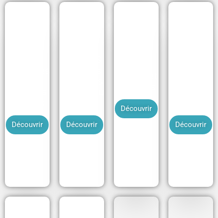
Jeu sur
Jeu TMS
Consignat
les gestes
(troubles
ion-
Gestes et
de
musculos
déconsign
postures
premiers
quelettiqu
ation
secours
es)
électrique
Découvrir
Découvrir
Découvrir
Découvrir