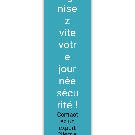
nise
z
vite
votr
e
jour
née
sécu
rité !
Contact
ez un
expert
Cliema