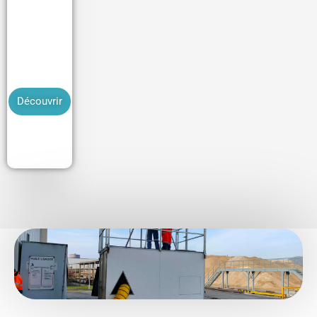
d’Interven
tion à
Proximité
des
Réseaux)
Découvrir