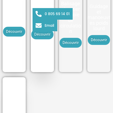
Balisage
Guidage
chantier
Coactivité
et
0 805 69 14 01
Levage
sur voie
engins/pi
manoeuvr
élingage
de
étons
es poids
circulatio
Email
lourd
n
Découvrir
Découvrir
Découvrir
Découvrir
Jeu AIPR
(Autorisat
ion