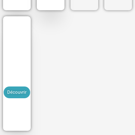
Guidage
et
manoeuvr
es poids
lourd
Découvrir