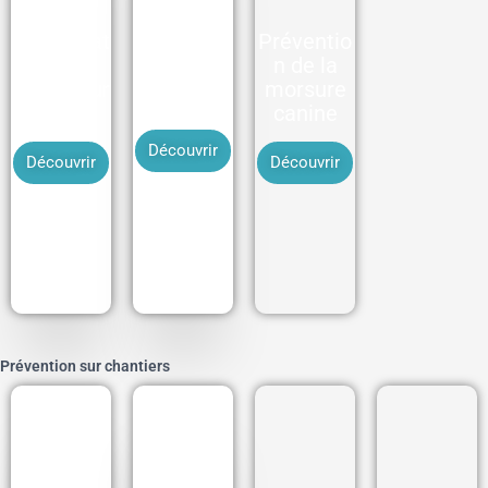
Manipulat
Préventio
Travail en
ion des
n de la
espace
extincteur
morsure
confiné
s
canine
Découvrir
Découvrir
Découvrir
Prévention sur chantiers