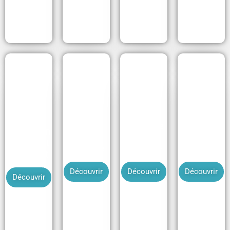
Jeu sur
Escape
Bingo de
Théâtre
l'environn
game
la
en
ement et
sécurité
sécurité
entreprise
le climat
Découvrir
Découvrir
Découvrir
Découvrir