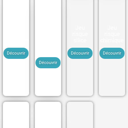
Consignat
ion-
Jeu
Jeu
Jeu
déconsign
risque
risque
risque
ation
électrique
silice
chimique
toutes
énergies
Découvrir
Découvrir
Découvrir
Découvrir