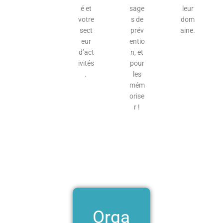
é et
sage
leur
votre
s de
dom
sect
prév
aine.
eur
entio
d’act
n, et
ivités
pour
.
les
mém
orise
r !
Orga