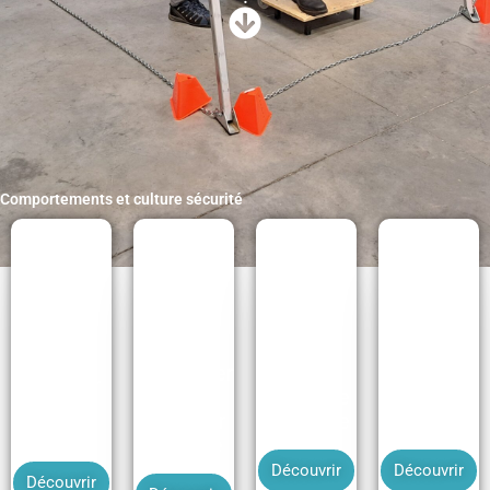
:
Comportements et culture sécurité
Oser
Jeu
interpeller
Jeu
Jeu
réfléchir
et
vigilance
gestion
avant
accepter
partagée
des aléas
d'agir
de l'être
Découvrir
Découvrir
Découvrir