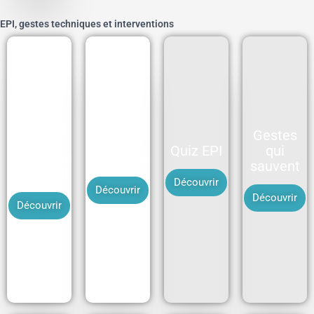
EPI, gestes techniques et interventions
Bon port
Gestes
et
Protège
Quiz EPI
qui
importanc
tes mains
sauvent
e des EPI
Découvrir
Découvrir
Découvrir
Découvrir