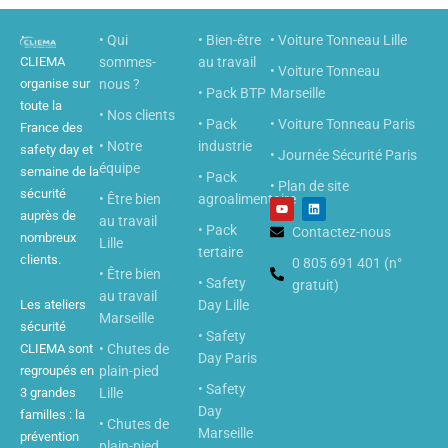
• Qui
• Bien-être
• Voiture Tonneau Lille
CLIEMA
sommes-
au travail
• Voiture Tonneau
organise sur
nous ?
• Pack BTP
Marseille
toute la
• Nos clients
• Pack
• Voiture Tonneau Paris
France des
• Notre
industrie
safety day et
• Journée Sécurité Paris
équipe
semaine de la
• Pack
• Plan de site
sécurité
• Être bien
agroalimentaire
Y
L
o
i
auprès de
au travail
u
n
• Pack
Contactez-nous
nombreux
t
k
Lille
u
e
tertaire
clients.
b
0 805 691 401 (n°
d
• Être bien
e
i
• Safety
gratuit)
n
au travail
Les ateliers
Day Lille
Marseille
sécurité
• Safety
CLIEMA sont
• Chutes de
Day Paris
regroupés en
plain-pied
• Safety
3 grandes
Lille
Day
familles : la
• Chutes de
Marseille
prévention
plain-pied