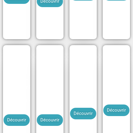
Découvrir
Effets de
Risques
l'alcool en
et
Risque
Tri des
milieu
dangers
homme/
déchets
professio
du
machine
nnel
téléphone
Découvrir
Découvrir
Découvrir
Découvrir