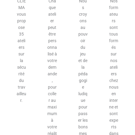
CLIE
Cha
Nou
Nos
MA
que
s
form
vous
ateli
croy
ateu
prop
er
ons
rs
ose
peut
au
sont
35
être
pouv
tous
ateli
pers
oir
form
ers
onna
du
és
sur
lisé à
jeu
sur
la
votre
et de
nos
sécu
dem
la
ateli
rité
ande
péda
ers
du
,
gogi
chez
trav
pour
e
nous
ailleu
colle
ludiq
en
r.
r au
ue
inter
maxi
pour
ne et
mum
pass
sont
à
er les
expe
votre
bons
rts
réalit
mes
dans