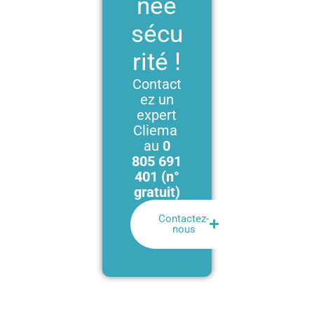
née
sécu
rité !
Contact
ez un
expert
Cliema
au
0
805 691
401 (n°
gratuit)
Contactez-
nous