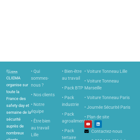
• Qui
• Bien-être
• Voiture Tonneau Lille
CLIEMA
sommes-
au travail
• Voiture Tonneau
organise sur
nous ?
• Pack BTP
Marseille
toute la
• Nos clients
• Pack
• Voiture Tonneau Paris
France des
• Notre
industrie
safety day et
• Journée Sécurité Paris
équipe
semaine de la
• Pack
• Plan de site
sécurité
• Être bien
agroalimentaire
Y
L
o
i
auprès de
au travail
u
n
• Pack
Contactez-nous
nombreux
t
k
Lille
u
e
tertaire
clients.