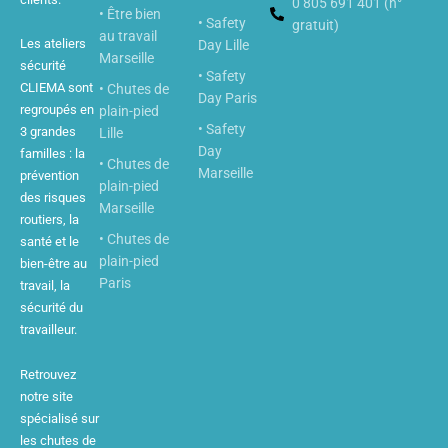
b
0 805 691 401 (n°
d
• Être bien
e
i
• Safety
gratuit)
n
au travail
Les ateliers
Day Lille
Marseille
sécurité
• Safety
CLIEMA sont
• Chutes de
Day Paris
regroupés en
plain-pied
• Safety
3 grandes
Lille
Day
familles : la
• Chutes de
Marseille
prévention
plain-pied
des risques
Marseille
routiers, la
• Chutes de
santé et le
plain-pied
bien-être au
Paris
travail, la
sécurité du
travailleur.
Retrouvez
notre site
spécialisé sur
les chutes de