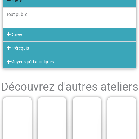
Public
Tout public
Durée
Prérequis
Moyens pédagogiques
Découvrez d'autres ateliers
Ri
R
sq
es
R
ue
po
éfl
s
ns
Vi
éc
et
ab