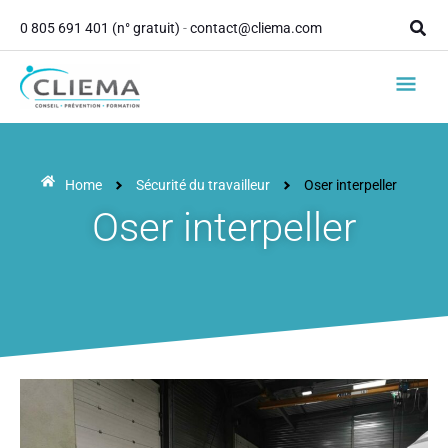
contenu
Aller
principal
Rech
0 805 691 401 (n° gratuit)
-
contact@cliema.com
au
contenu
Men
princ
Home
Sécurité du travailleur
Oser interpeller
Oser interpeller