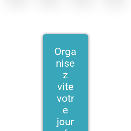
Orga
nise
z
vite
votr
e
jour