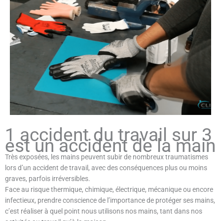
1 accident du travail sur 3
est un accident de la main
Très exposées, les mains peuvent subir de nombreux traumatismes
lors d’un accident de travail, avec des conséquences plus ou moins
graves, parfois irréversibles.
Face au risque thermique, chimique, électrique, mécanique ou encore
infectieux, prendre conscience de l’importance de protéger ses mains,
c’est réaliser à quel point nous utilisons nos mains, tant dans nos