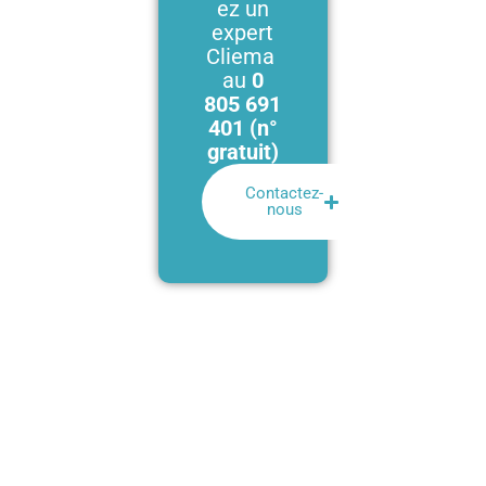
ez un
expert
Cliema
au
0
805 691
401 (n°
gratuit)
Contactez-
nous