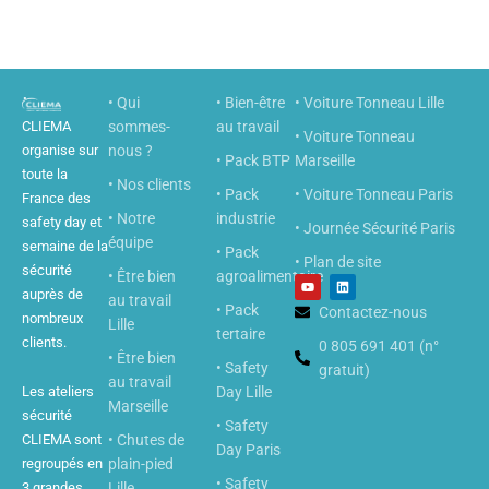
• Qui
• Bien-être
• Voiture Tonneau Lille
CLIEMA
sommes-
au travail
• Voiture Tonneau
organise sur
nous ?
• Pack BTP
Marseille
toute la
• Nos clients
• Pack
• Voiture Tonneau Paris
France des
• Notre
industrie
safety day et
• Journée Sécurité Paris
équipe
semaine de la
• Pack
• Plan de site
sécurité
• Être bien
agroalimentaire
Y
L
o
i
auprès de
au travail
u
n
• Pack
Contactez-nous
nombreux
t
k
Lille
u
e
tertaire
clients.
b
0 805 691 401 (n°
d
• Être bien
e
i
• Safety
gratuit)
n
au travail
Les ateliers
Day Lille
Marseille
sécurité
• Safety
CLIEMA sont
• Chutes de
Day Paris
regroupés en
plain-pied
• Safety
3 grandes
Lille