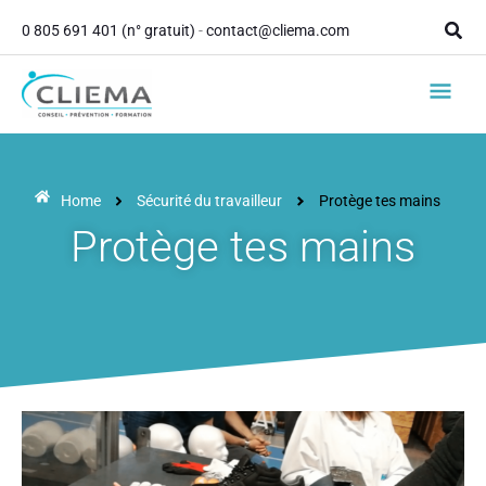
contenu
Aller
principal
Rech
0 805 691 401 (n° gratuit)
-
contact@cliema.com
au
contenu
Men
princ
Home
Sécurité du travailleur
Protège tes mains
Protège tes mains