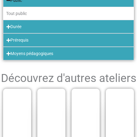
Public
Tout public
Durée
Prérequis
Moyens pédagogiques
Découvrez d'autres ateliers
B
on
po
T
Bi
rt
hé
ng
et
ât
Q
o
i