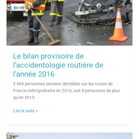
l’accidentologie
routière
de
l’année
2016
Le bilan provisoire de
l’accidentologie routière de
l’année 2016
3 469 personnes seraient décédées sur les routes de
France métropolitaine en 2016, soit 8 personnes de plus
qu’en 2015.
Lire la suite »
Les