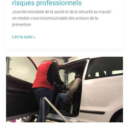
clé
risques professionnels
pour
Journée mondiale de la santé et de la sécurité au travail :
la
un rendez-vous incontournable des acteurs de la
prévention
prévention
des
risques
Lire la suite »
professionnels
L’importance
vitale
du
port
de
la
ceinture
de
sécurité
:
Protéger