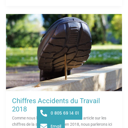
Chiffres
Accidents
du
Travail
2018
Chiffres Accidents du Travail
2018
0 805 69 14 01
Comme nous l’avons déjà vu dans notre article sur les
chiffres de la sécurité routière en 2018, nous parlerons ici
Email