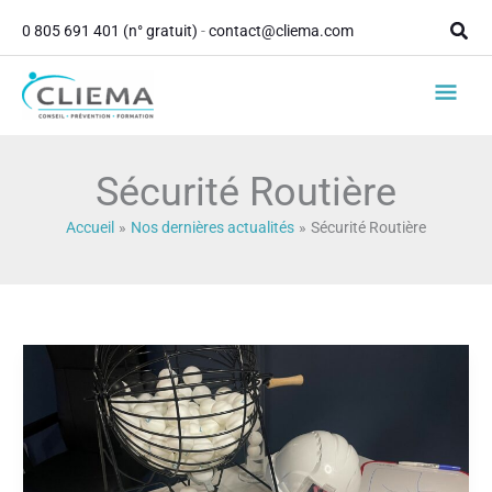
contenu
Aller
principal
Rech
0 805 691 401 (n° gratuit)
-
contact@cliema.com
au
contenu
Men
princ
Sécurité Routière
Accueil
Nos dernières actualités
Sécurité Routière
Top
10
des
idées
d’ateliers
et