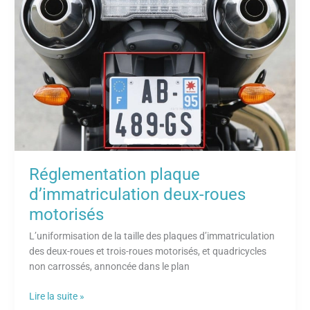
plaque
d’immatriculation
deux-
roues
motorisés
Réglementation plaque
d’immatriculation deux-roues
motorisés
L’uniformisation de la taille des plaques d’immatriculation
des deux-roues et trois-roues motorisés, et quadricycles
non carrossés, annoncée dans le plan
Lire la suite »