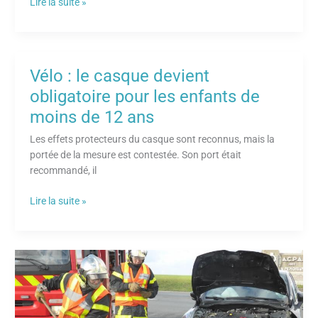
Lire la suite »
Vélo : le casque devient
Vélo
:
obligatoire pour les enfants de
le
moins de 12 ans
casque
devient
Les effets protecteurs du casque sont reconnus, mais la
obligatoire
portée de la mesure est contestée. Son port était
pour
recommandé, il
les
enfants
Lire la suite »
de
moins
de
Le
12
bilan
ans
provisoire
de