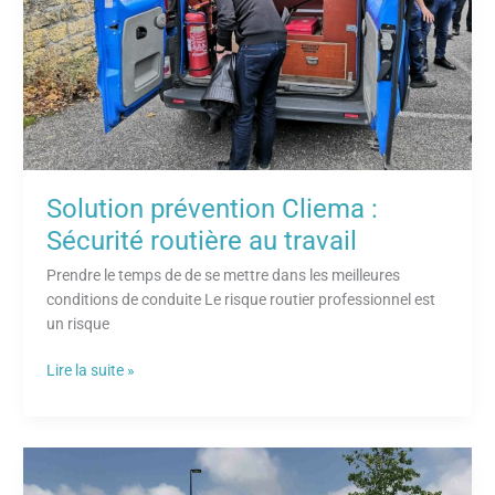
travail
Solution prévention Cliema :
Sécurité routière au travail
Prendre le temps de de se mettre dans les meilleures
conditions de conduite Le risque routier professionnel est
un risque
Lire la suite »
Les
risques