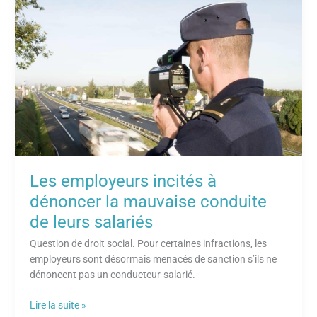
employeurs
incités
à
dénoncer
la
mauvaise
conduite
de
leurs
salariés
Les employeurs incités à
dénoncer la mauvaise conduite
de leurs salariés
Question de droit social. Pour certaines infractions, les
employeurs sont désormais menacés de sanction s’ils ne
dénoncent pas un conducteur-salarié.
Lire la suite »