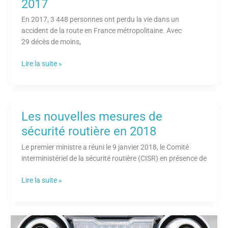
2017
En 2017, 3 448 personnes ont perdu la vie dans un
accident de la route en France métropolitaine. Avec
29 décès de moins,
Lire la suite »
Les nouvelles mesures de
Les
nouvelles
sécurité routière en 2018
mesures
Le premier ministre a réuni le 9 janvier 2018, le Comité
de
interministériel de la sécurité routière (CISR) en présence de
sécurité
routière
Lire la suite »
en
2018
Réglementation