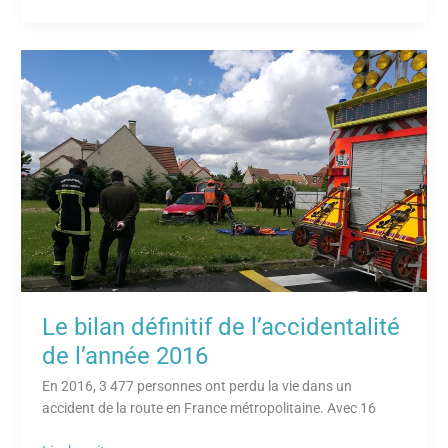
Le
bilan
définitif
de
l’accidentalité
de
l’année
2016
Le bilan définitif de l’accidentalité
de l’année 2016
En 2016, 3 477 personnes ont perdu la vie dans un
accident de la route en France métropolitaine. Avec 16