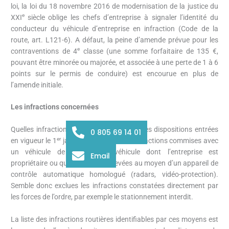
loi, la loi du 18 novembre 2016 de modernisation de la justice du
e
XXI
siècle oblige les chefs d’entreprise à signaler l’identité du
conducteur du véhicule d’entreprise en infraction (Code de la
route, art. L121-6). A défaut, la peine d’amende prévue pour les
e
contraventions de 4
classe (une somme forfaitaire de 135 €,
pouvant être minorée ou majorée, et associée à une perte de 1 à 6
points sur le permis de conduire) est encourue en plus de
l’amende initiale.
Les infractions concernées
Quelles infractions sont concernées par ces dispositions entrées
0 805 69 14 01
er
en vigueur le 1
janvier? La loi vise les infractions commises avec
un véhicule de l’entreprise (véhicule dont l’entreprise est
Email
propriétaire ou qu’elle loue) et relevées au moyen d’un appareil de
contrôle automatique homologué (radars, vidéo-protection).
Semble donc exclues les infractions constatées directement par
les forces de l’ordre, par exemple le stationnement interdit.
La liste des infractions routières identifiables par ces moyens est