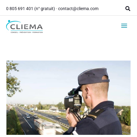
contenu
Aller
principal
Rech
0 805 691 401 (n° gratuit)
-
contact@cliema.com
au
contenu
Men
princ