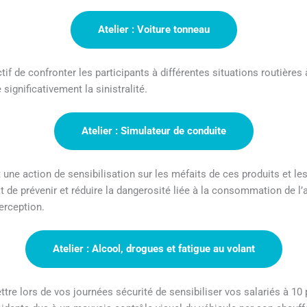
Atelier : Voiture tonneau
if de confronter les participants à différentes situations routières à
significativement la sinistralité.
Atelier : Simulateur de conduite
st une action de sensibilisation sur les méfaits de ces produits et l
st de prévenir et réduire la dangerosité liée à la consommation de l’
erception.
Atelier :
Alcool, drogues et fatigue au volant
ettre lors de vos journées sécurité de sensibiliser vos salariés à 10