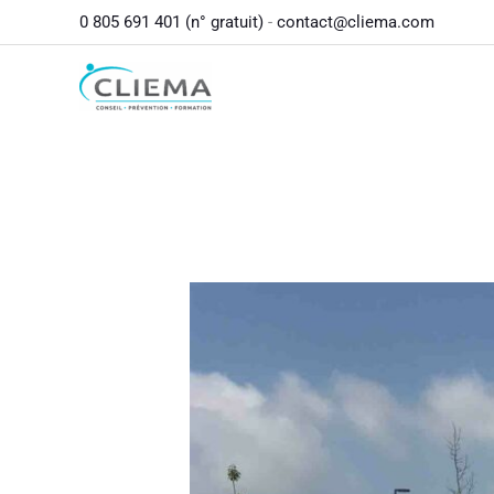
contenu
Aller
0 805 691 401 (n° gratuit)
-
contact@cliema.com
principal
au
contenu