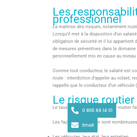
Les responsabili
professionnel
La maîtrise des risques, notamment routie
Lorsqu’il met à la disposition d’un salari
obligation de sécurité et il lui appartie
de mesures préventives dans le domaine de
personnellement mis en cause au niveau 
Comme tout conducteur, le salarié est con
route : interdiction d’appeler au volant, r
rappelle que le conducteur d’un véhicule 
Le risque routie
Le taux de sinistralité du risque routier
0 805 69 14 01
Les façons de l’aborder sont nombreuses
Email
Les véhicules, leur état, leur entretien