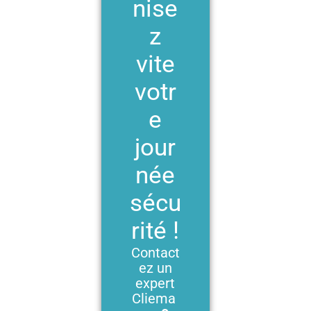
nise
z
vite
votr
e
jour
née
sécu
rité !
Contact
ez un
expert
Cliema