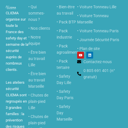
• Qui
• Bien-être
• Voiture Tonneau Lille
CLIEMA
sommes-
au travail
• Voiture Tonneau
organise sur
nous ?
• Pack BTP
Marseille
toute la
• Nos clients
• Pack
• Voiture Tonneau Paris
France des
• Notre
industrie
safety day et
• Journée Sécurité Paris
équipe
semaine de la
• Pack
• Plan de site
sécurité
• Être bien
agroalimentaire
Y
L
o
i
auprès de
au travail
u
n
• Pack
Contactez-nous
nombreux
t
k
Lille
u
e
tertaire
clients.
b
0 805 691 401 (n°
d
• Être bien
e
i
• Safety
gratuit)
n
au travail
Les ateliers
Day Lille
Marseille
sécurité
• Safety
CLIEMA sont
• Chutes de
Day Paris
regroupés en
plain-pied
• Safety
3 grandes
Lille
Day
familles : la
• Chutes de
Marseille
prévention
plain-pied
des risques