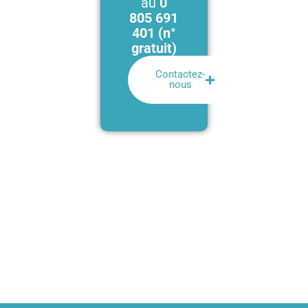
au
0
805 691
401 (n°
gratuit)
Contactez-
nous