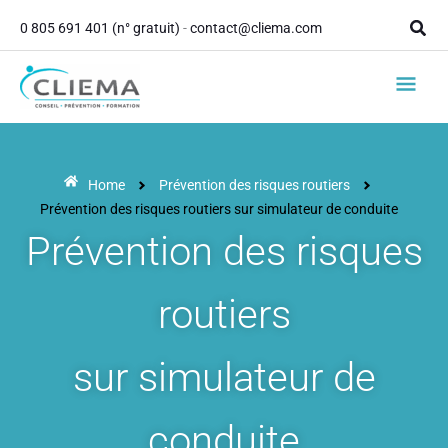
contenu
Aller
principal
Rech
0 805 691 401 (n° gratuit)
-
contact@cliema.com
au
contenu
Men
princ
Home
Prévention des risques routiers
Prévention des risques routiers sur simulateur de conduite
Prévention des risques
routiers
sur simulateur de
conduite