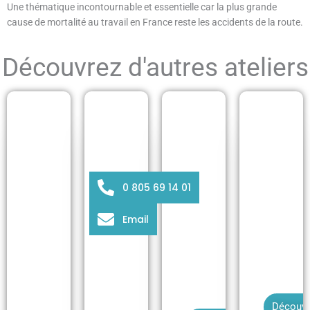
Une thématique incontournable et essentielle car la plus grande
cause de mortalité au travail en France reste les accidents de la route.
Découvrez d'autres ateliers
Fr
Si
ei
m
na
Q
ul
ge
ui
V
at
d'
z
oi
0 805 69 14 01
eu
ur
ris
tu
r
ge
qu
re
Email
de
nc
es
to
ch
e
ro
nn
oc
et
ut
ea
fr
pe
ie
u
on
rt
rs
ta
e
Découvr