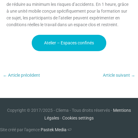
de réduire au minimum les risques d’accidents. En 1 heure, grâce
à une unité mobile conçue spécifiquement pour la formation sur
ce sujet, les participants de l’atelier peuvent expérimenter en
conditions réelles le travail dans un espace clos et restreint.
Atelier – Espaces confinés
←
Article précédent
Article suivant
→
Copyright © 2017/2025 - Cliema - Tous droits réservés -
Mentions
Légales
-
Cookies settings
Site créé par l'agence
Pastek Media
🍉