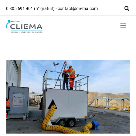
contenu
Aller
principal
Rech
0 805 691 401 (n° gratuit)
-
contact@cliema.com
au
contenu
Men
princ