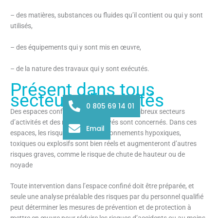
– des matières, substances ou fluides qu’il contient ou qui y sont
utilisés,
– des équipements qui y sont mis en œuvre,
– de la nature des travaux qui y sont exécutés.
Présent dans tous
secteurs d’activités
0 805 69 14 01
Des espaces confinés existent dans de nombreux secteurs
d’activités et des milliers d’employés sont concernés. Dans ces
Email
espaces, les risques liés aux environnements hypoxiques,
toxiques ou explosifs sont bien réels et augmenteront d’autres
risques graves, comme le risque de chute de hauteur ou de
noyade
Toute intervention dans l’espace confiné doit être préparée, et
seule une analyse préalable des risques par du personnel qualifié
peut déterminer les mesures de prévention et de protection à