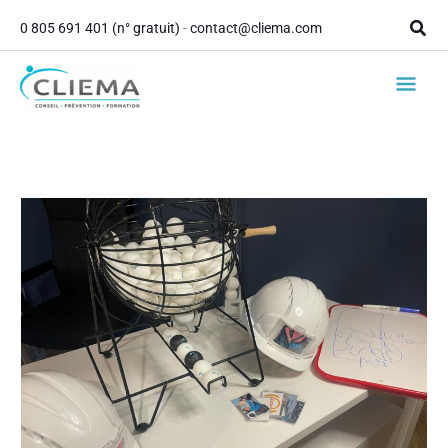
contenu
Aller
principal
Rech
0 805 691 401 (n° gratuit)
-
contact@cliema.com
au
contenu
Men
princ