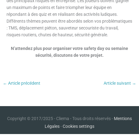
des principaux risques en entreprise. Les joueurs doivent gagner
un maximum de points et faire triompher leur équipe en
répondant à des quiz et en réalisant des activités ludiques.
Différents thèmes peuvent être abordés selon vos problématiques
: TMS, déplacement piéton, sauveteur secouriste du travail,
risques routiers, chutes de hauteur, sécurité générale.
N’attendez plus pour organiser votre safety day ou semaine
sécurité, discutons de votre projet.
←
Article précédent
Article suivant
→
Copyright © 2017/2025 - Cliema - Tous droits réservés -
Mentions
Légales
-
Cookies settings
Site créé par l'agence
Pastek Media
🍉