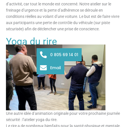
d’activité, car tout le monde est concerné. Notre atelier sur le
freinage d’urgence et la perte d’adhérence se déroule en
conditions réelles au volant d’une voiture. Le but est de faire vivre
aux participants une perte de contrôle du véhicule (sur piste
sécurisée) afin de déclencher une prise de conscience.
Yoga du rire
0 805 69 14 01
Email
Une autre idée d’animation originale pour votre prochaine journée
sécurité : l’atelier yoga du rire.
Le rire a de nombreux bienfaits pour la santé physique et mentale.