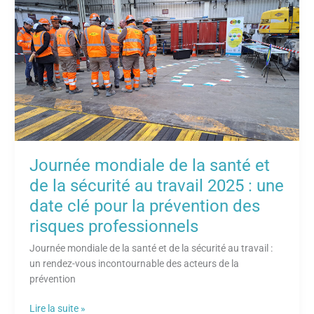
mondiale
de
la
santé
et
de
la
sécurité
au
travail
2025
Journée mondiale de la santé et
:
de la sécurité au travail 2025 : une
une
date clé pour la prévention des
date
clé
risques professionnels
pour
Journée mondiale de la santé et de la sécurité au travail :
la
un rendez-vous incontournable des acteurs de la
prévention
prévention
des
risques
Lire la suite »
professionnels