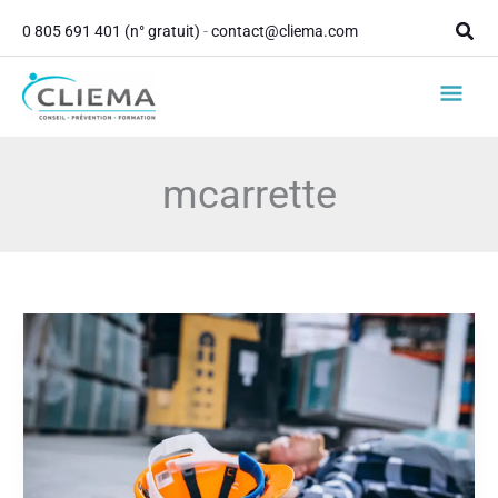
contenu
Aller
principal
Rech
0 805 691 401 (n° gratuit)
-
contact@cliema.com
au
contenu
Men
princ
mcarrette
Culture
sécurité
:
comment
encourager
vos
salariés
à