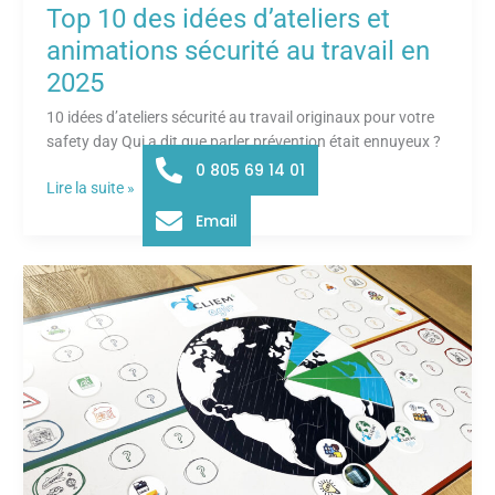
Top 10 des idées d’ateliers et
animations sécurité au travail en
2025
10 idées d’ateliers sécurité au travail originaux pour votre
safety day Qui a dit que parler prévention était ennuyeux ?
0 805 69 14 01
Lire la suite »
Email
Notre
nouveau
jeu
sur
les
enjeux
environnementaux
et
climatiques