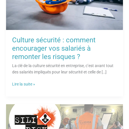
remonter
les
risques
?
Culture sécurité : comment
encourager vos salariés à
remonter les risques ?
La clé de la culture sécurité en entreprise, c’est avant tout
des salariés impliqués pour leur sécurité et celle de […]
Lire la suite »
Sensibilisez
au
risque
silice