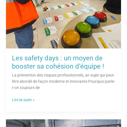
de
booster
sa
cohésion
d’équipe
!
Les safety days : un moyen de
booster sa cohésion d’équipe !
La prévention des risques professionnels, un sujet qui peut
être abordé de façon moderne et innovante Pourquoi parle-
t-on toujours de
Lire la suite »
Journée