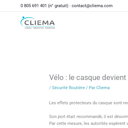
contenu
Aller
0 805 691 401 (n° gratuit)
-
contact@cliema.com
principal
au
contenu
Vélo : le casque devient
/
Sécurité Routière
/ Par
Cliema
Les effets protecteurs du casque sont re
Son port était recommandé, il est désorma
Par cette mesure, les autorités espèrent v