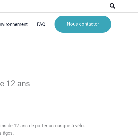
Recherche
Nous contacter
nvironnement
FAQ
de 12 ans
oins de 12 ans de porter un casque à vélo.
s âges.