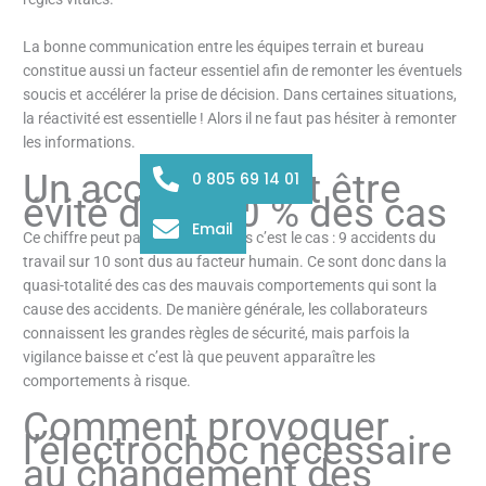
La bonne communication entre les équipes terrain et bureau
constitue aussi un facteur essentiel afin de remonter les éventuels
soucis et accélérer la prise de décision. Dans certaines situations,
la réactivité est essentielle ! Alors il ne faut pas hésiter à remonter
les informations.
Un accident peut être
0 805 69 14 01
évité dans 90 % des cas
Email
Ce chiffre peut paraître élevé, mais c’est le cas : 9 accidents du
travail sur 10 sont dus au facteur humain. Ce sont donc dans la
quasi-totalité des cas des mauvais comportements qui sont la
cause des accidents. De manière générale, les collaborateurs
connaissent les grandes règles de sécurité, mais parfois la
vigilance baisse et c’est là que peuvent apparaître les
comportements à risque.
Comment provoquer
l’électrochoc nécessaire
au changement des