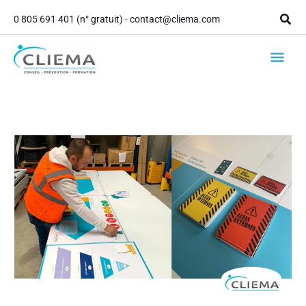
contenu
Aller
principal
Rech
0 805 691 401 (n° gratuit)
-
contact@cliema.com
au
contenu
Men
princ