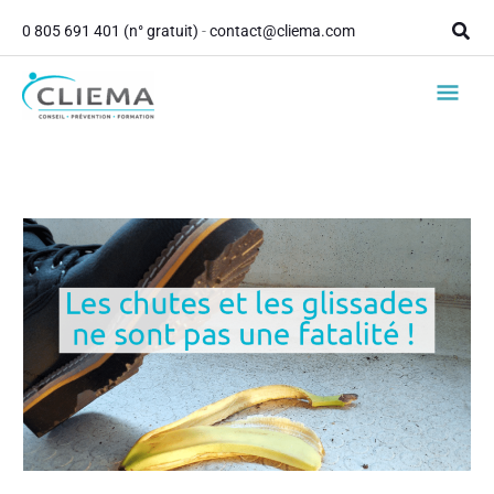
contenu
Aller
principal
Rech
0 805 691 401 (n° gratuit)
-
contact@cliema.com
au
contenu
Men
princ