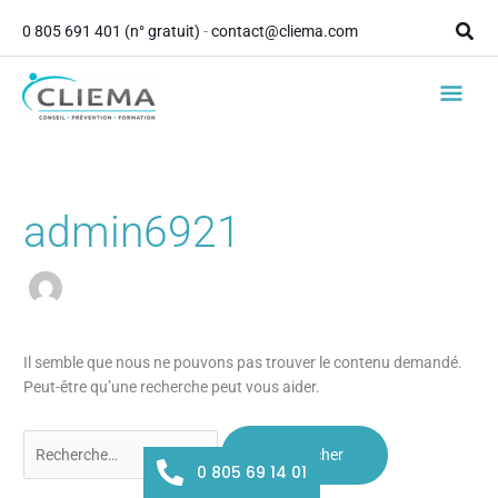
contenu
Aller
principal
Rech
0 805 691 401 (n° gratuit)
-
contact@cliema.com
au
contenu
Men
princ
Rechercher :
admin6921
Il semble que nous ne pouvons pas trouver le contenu demandé.
Peut-être qu’une recherche peut vous aider.
0 805 69 14 01